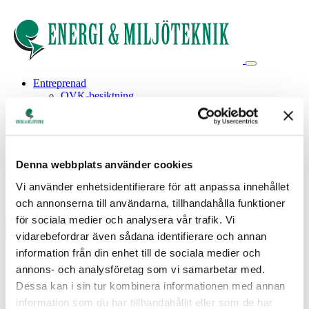
Entreprenad
OVK-besiktning
Rensning av ventilationssystem
Injustering av ventilationssystem
FTX-ventilation
Värmesystem för fastigheter
Referenser
Denna webbplats använder cookies
Om oss
Kontakt
Vi använder enhetsidentifierare för att anpassa innehållet
och annonserna till användarna, tillhandahålla funktioner
Endast ett sökresultat
för sociala medier och analysera vår trafik. Vi
vidarebefordrar även sådana identifierare och annan
information från din enhet till de sociala medier och
annons- och analysföretag som vi samarbetar med.
Lägenheter
Dessa kan i sin tur kombinera informationen med annan
information som du har tillhandahållit eller som de har